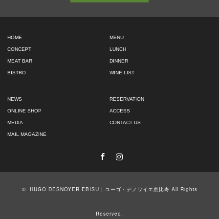
HOME
MENU
CONCEPT
LUNCH
MEAT BAR
DINNER
BISTRO
WINE LIST
NEWS
RESERVATION
ONLINE SHOP
ACCESS
MEDIA
CONTACT US
MAIL MAGAZINE
Facebook
Instagram
©
HUGO DESNOYER EBISU | ユーゴ・デノワイエ恵比寿
All Rights
Reserved.